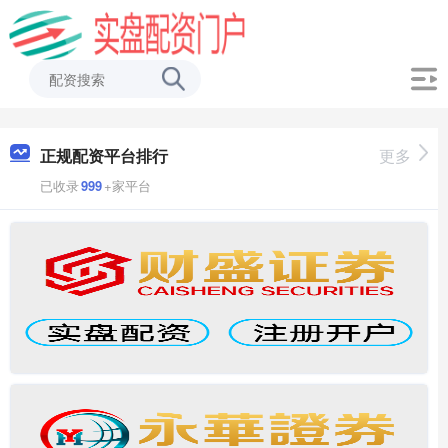
正规配资平台排行
更多
已收录
999
+家平台