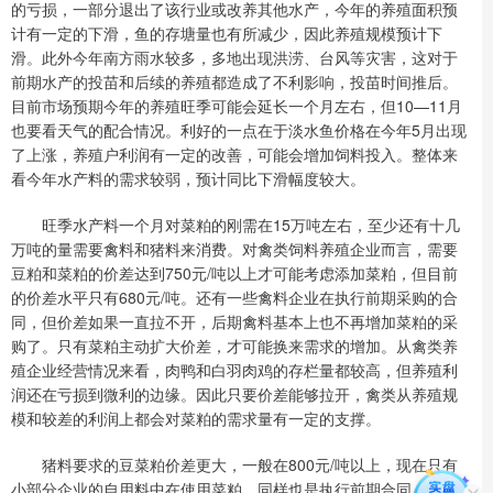
的亏损，一部分退出了该行业或改养其他水产，今年的养殖面积预
计有一定的下滑，鱼的存塘量也有所减少，因此养殖规模预计下
滑。此外今年南方雨水较多，多地出现洪涝、台风等灾害，这对于
前期水产的投苗和后续的养殖都造成了不利影响，投苗时间推后。
目前市场预期今年的养殖旺季可能会延长一个月左右，但10—11月
也要看天气的配合情况。利好的一点在于淡水鱼价格在今年5月出现
了上涨，养殖户利润有一定的改善，可能会增加饲料投入。整体来
看今年水产料的需求较弱，预计同比下滑幅度较大。
旺季水产料一个月对菜粕的刚需在15万吨左右，至少还有十几
万吨的量需要禽料和猪料来消费。对禽类饲料养殖企业而言，需要
豆粕和菜粕的价差达到750元/吨以上才可能考虑添加菜粕，但目前
的价差水平只有680元/吨。还有一些禽料企业在执行前期采购的合
同，但价差如果一直拉不开，后期禽料基本上也不再增加菜粕的采
购了。只有菜粕主动扩大价差，才可能换来需求的增加。从禽类养
殖企业经营情况来看，肉鸭和白羽肉鸡的存栏量都较高，但养殖利
润还在亏损到微利的边缘。因此只要价差能够拉开，禽类从养殖规
模和较差的利润上都会对菜粕的需求量有一定的支撑。
猪料要求的豆菜粕价差更大，一般在800元/吨以上，现在只有
小部分企业的自用料中在使用菜粕，同样也是执行前期合同。考虑