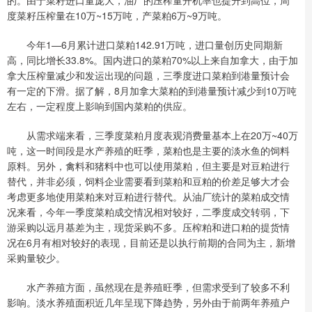
的。由于菜籽进口量庞大，油厂的压榨量开机率也提升到高位，周
度菜籽压榨量在10万~15万吨，产菜粕6万~9万吨。
今年1—6月累计进口菜粕142.91万吨，进口量创历史同期新
高，同比增长33.8%。国内进口的菜粕70%以上来自加拿大，由于加
拿大压榨量减少和发运出现的问题，三季度进口菜粕到港量预计会
有一定的下滑。据了解，8月加拿大菜粕的到港量预计减少到10万吨
左右，一定程度上影响到国内菜粕的供应。
从需求端来看，三季度菜粕月度表观消费量基本上在20万~40万
吨，这一时间段是水产养殖的旺季，菜粕也是主要的淡水鱼的饲料
原料。另外，禽料和猪料中也可以使用菜粕，但主要是对豆粕进行
替代，并非必须，饲料企业需要看到菜粕和豆粕的价差足够大才会
考虑更多地使用菜粕来对豆粕进行替代。从油厂统计的菜粕成交情
况来看，今年一季度菜粕成交情况相对较好，二季度成交转弱，下
游采购以远月基差为主，现货采购不多。压榨粕和进口粕的提货情
况在6月有相对较好的表现，目前还是以执行前期的合同为主，新增
采购量较少。
水产养殖方面，虽然现在是养殖旺季，但需求受到了较多不利
影响。淡水养殖面积近几年呈现下降趋势，另外由于前两年养殖户