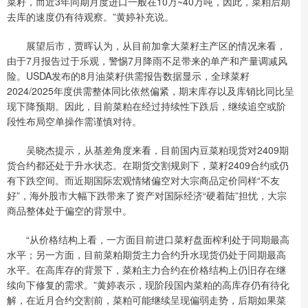
菜籽，而近3年同期月度进口一般在10万~40万吨，因此，菜粕后期
去库的速度仍有待观察。”黄婷补充说。
展望后市，贾晖认为，从目前加拿大菜籽主产区的情况来看，
由于7月报告过于乐观，警惕7月降雨不足带来的单产和产量调减风
险。USDA发布的8月油菜籽供需报告数据显示，全球菜籽
2024/2025年度供需整体同比依然偏紧，期末库存以及库销比同比呈
现下降预期。因此，目前菜粕在经过持续性下跌后，继续追空或阶
段性布局空单操作需谨慎对待。
吴晓杰提示，从基差角度来看，目前国内豆菜粕现货对2409期
货合约都还处于升水状态。在期货交割规则下，菜籽2409合约或仍
有下跌空间。而近期国际宏观情绪偏空对大宗商品定价同样“不友
好”，海外股市大幅下跌带来了资产对国际经济“硬着陆”担忧，大宗
商品整体处于偏空的背景中。
“从价格结构上看，一方面目前进口菜籽盘面榨利处于同期最高
水平；另一方面，目前菜粕期货主力合约升水现货仍处于同期最高
水平。在高库存的背景下，菜粕主力合约在价格结构上仍旧存在继
续向下修复的需求。”黄婷表示，现阶段国内菜粕的高库存仍有待化
解，在近月合约交割前，菜粕可能继续呈现偏弱走势，后期如果菜