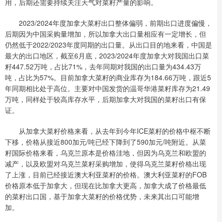
用，后期还需要持续关注天气对菜籽产量的影响。
2023/2024年度加拿大菜籽出口整体偏弱，前期出口进度偏慢，
后期因为中国采购量增加，所以加拿大出口量相应有一定增长，但
仍然低于2022/2023年度同期的出口量。从出口目的地来看，中国是
最大的出口地区，截至6月底，2023/2024年度加拿大对我国出口菜
籽447.52万吨，占比71%，去年同期对我国的出口量为434.43万
吨，占比为57%。目前加拿大菜籽的商业库存为184.66万吨，跟近5
年同期相比处于高位。主要对中国发货的温哥华港菜籽库存为21.49
万吨，同样处于较高库存水平，后期加拿大对我国的菜籽出口有保
证。
从加拿大菜籽价格来看，从去年到今年ICE菜籽的价格中枢不断
下移，价格从接近800加元/吨已经下降到了590加元/吨附近。从菜
籽国际价格来看，乌克兰原本是价格洼地，但因为乌克兰和欧盟的
减产，以及欧盟对乌克兰菜籽采购增加，使得乌克兰菜籽价格出现
了上涨，目前已经接近澳大利亚菜籽的价格。澳大利亚菜籽的FOB
价格原本低于加拿大，但现在比加拿大更高，加拿大成了价格最低
的菜籽出口国，基于加拿大菜籽的价格优势，未来其出口可能增
加。