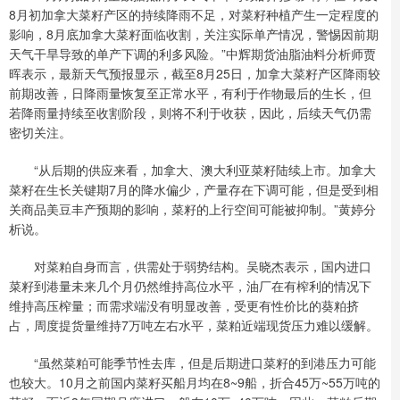
8月初加拿大菜籽产区的持续降雨不足，对菜籽种植产生一定程度的
影响，8月底加拿大菜籽面临收割，关注实际单产情况，警惕因前期
天气干旱导致的单产下调的利多风险。”中辉期货油脂油料分析师贾
晖表示，最新天气预报显示，截至8月25日，加拿大菜籽产区降雨较
前期改善，日降雨量恢复至正常水平，有利于作物最后的生长，但
若降雨量持续至收割阶段，则将不利于收获，因此，后续天气仍需
密切关注。
“从后期的供应来看，加拿大、澳大利亚菜籽陆续上市。加拿大
菜籽在生长关键期7月的降水偏少，产量存在下调可能，但是受到相
关商品美豆丰产预期的影响，菜籽的上行空间可能被抑制。”黄婷分
析说。
对菜粕自身而言，供需处于弱势结构。吴晓杰表示，国内进口
菜籽到港量未来几个月仍然维持高位水平，油厂在有榨利的情况下
维持高压榨量；而需求端没有明显改善，受更有性价比的葵粕挤
占，周度提货量维持7万吨左右水平，菜粕近端现货压力难以缓解。
“虽然菜粕可能季节性去库，但是后期进口菜籽的到港压力可能
也较大。10月之前国内菜籽买船月均在8~9船，折合45万~55万吨的