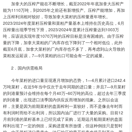
加拿大的压榨产能在不断增长，截至2022年年底加拿大压榨产
能为1110万吨，到2025年之前还有新增投产。压榨产能增加，再加
上压榨利润相对较好，导致加拿大菜籽的压榨量逐年增长。
2023/2024年度菜籽压榨量和菜粕产量基本上维持在历史高位，6月
压榨量出现季节性下滑，2023/2024年度累计压榨量达到1003万
吨，应该说实现年度1070万吨的压榨目标是没有困难的。由于压榨
量的下降，加拿大菜粕的厂内库存也下降到了一个相对低位，此外
截至6月底，加拿大菜籽的厂内库存也不多了，再考虑到山火导致的
菜粕发运延误，7—9月菜粕的出口可能会有一定的减量。
2．国内供需格局
今年菜籽的进口量呈现逐月增加的态势，1—6月累计进口242.4
万吨菜籽，在近5年当中仅次于去年同期的进口量；并且7—9月菜籽
的到港量预计会维持在每个月40万~60万吨的高位，超过去年三季度
的到港量，出现进口淡季国内供应反而增加的现象。之所以会这
样，主要是因为前期菜籽的盘面榨利一直较好，而不是像去年时而
有利润时而给不出利润，所以国内油厂进行了大量的采购。目前12
月前到港的菜籽基本上已经完成了采购，近期远月船期菜籽的盘面
榨利出现了一定的倒挂，采购进度有所放缓，但这种倒挂只是暂时