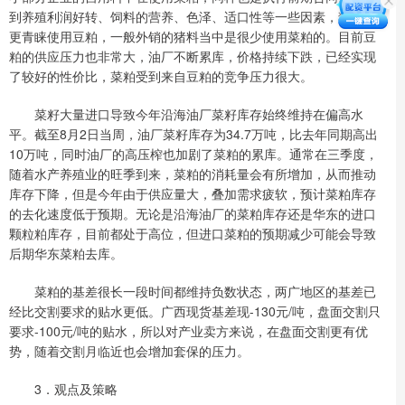
到养殖利润好转、饲料的营养、色泽、适口性等一些因素，猪料中
更青睐使用豆粕，一般外销的猪料当中是很少使用菜粕的。目前豆
粕的供应压力也非常大，油厂不断累库，价格持续下跌，已经实现
了较好的性价比，菜粕受到来自豆粕的竞争压力很大。
菜籽大量进口导致今年沿海油厂菜籽库存始终维持在偏高水
平。截至8月2日当周，油厂菜籽库存为34.7万吨，比去年同期高出
10万吨，同时油厂的高压榨也加剧了菜粕的累库。通常在三季度，
随着水产养殖业的旺季到来，菜粕的消耗量会有所增加，从而推动
库存下降，但是今年由于供应量大，叠加需求疲软，预计菜粕库存
的去化速度低于预期。无论是沿海油厂的菜粕库存还是华东的进口
颗粒粕库存，目前都处于高位，但进口菜粕的预期减少可能会导致
后期华东菜粕去库。
菜粕的基差很长一段时间都维持负数状态，两广地区的基差已
经比交割要求的贴水更低。广西现货基差现-130元/吨，盘面交割只
要求-100元/吨的贴水，所以对产业卖方来说，在盘面交割更有优
势，随着交割月临近也会增加套保的压力。
3．观点及策略