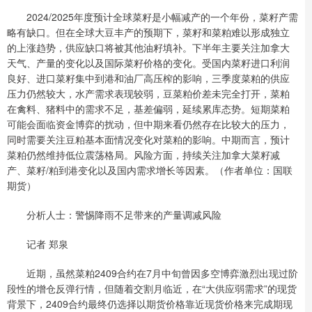
2024/2025年度预计全球菜籽是小幅减产的一个年份，菜籽产需
略有缺口。但在全球大豆丰产的预期下，菜籽和菜粕难以形成独立
的上涨趋势，供应缺口将被其他油籽填补。下半年主要关注加拿大
天气、产量的变化以及国际菜籽价格的变化。受国内菜籽进口利润
良好、进口菜籽集中到港和油厂高压榨的影响，三季度菜粕的供应
压力仍然较大，水产需求表现较弱，豆菜粕价差未完全打开，菜粕
在禽料、猪料中的需求不足，基差偏弱，延续累库态势。短期菜粕
可能会面临资金博弈的扰动，但中期来看仍然存在比较大的压力，
同时需要关注豆粕基本面情况变化对菜粕的影响。中期而言，预计
菜粕仍然维持低位震荡格局。风险方面，持续关注加拿大菜籽减
产、菜籽/粕到港变化以及国内需求增长等因素。（作者单位：国联
期货）
分析人士：警惕降雨不足带来的产量调减风险
记者 郑泉
近期，虽然菜粕2409合约在7月中旬曾因多空博弈激烈出现过阶
段性的增仓反弹行情，但随着交割月临近，在“大供应弱需求”的现货
背景下，2409合约最终仍选择以期货价格靠近现货价格来完成期现