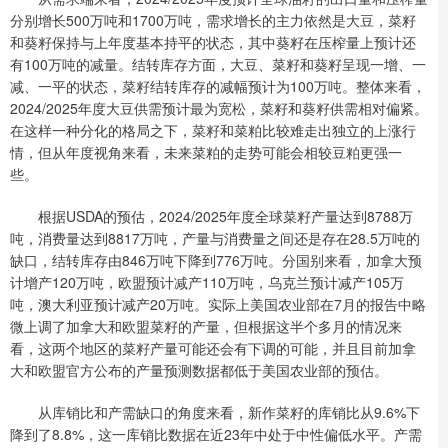
分别增长500万吨和1700万吨，需求增长的主力依然是大豆，菜籽
和葵籽保持与上年度基本持平的状态，其中葵籽在压榨量上预计还
有100万吨的减量。结转库存方面，大豆、菜籽和葵籽呈现一增、一
减、一平的状态，菜籽结转库存的减幅预计为100万吨。整体来看，
2024/2025年度大豆供需预计最为宽松，菜籽和葵籽供需相对偏紧。
在这样一种分化的格局之下，菜籽和菜粕比较难走出独立的上涨行
情，但从年度视角来看，未来菜粕的走势可能会相较豆粕更强一
些。
根据USDA的预估，2024/2025年度全球菜籽产量达到8788万
吨，消费量达到8817万吨，产量与消费量之间还是存在28.5万吨的
缺口，结转库存由846万吨下降到776万吨。分国别来看，加拿大预
计增产120万吨，欧盟预计减产110万吨，乌克兰预计减产105万
吨，澳大利亚预计减产20万吨。实际上美国农业部在7月的报告中略
微上调了加拿大和欧盟菜籽的产量，但根据这半个多月的情况来
看，这两个地区的菜籽产量可能还会有下调的可能，并且目前加拿
大和欧盟官方公布的产量预测数据都低于美国农业部的预估。
从库销比和产需缺口的角度来看，新作菜籽的库销比从9.6%下
降到了8.8%，这一库销比数据在近23年中处于中性偏低水平。产需