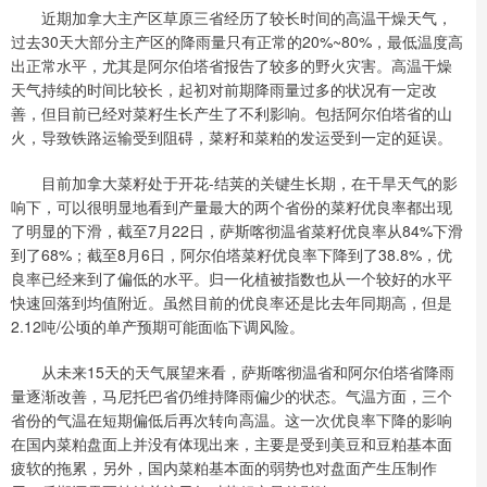
近期加拿大主产区草原三省经历了较长时间的高温干燥天气，
过去30天大部分主产区的降雨量只有正常的20%~80%，最低温度高
出正常水平，尤其是阿尔伯塔省报告了较多的野火灾害。高温干燥
天气持续的时间比较长，起初对前期降雨量过多的状况有一定改
善，但目前已经对菜籽生长产生了不利影响。包括阿尔伯塔省的山
火，导致铁路运输受到阻碍，菜籽和菜粕的发运受到一定的延误。
目前加拿大菜籽处于开花-结荚的关键生长期，在干旱天气的影
响下，可以很明显地看到产量最大的两个省份的菜籽优良率都出现
了明显的下滑，截至7月22日，萨斯喀彻温省菜籽优良率从84%下滑
到了68%；截至8月6日，阿尔伯塔菜籽优良率下降到了38.8%，优
良率已经来到了偏低的水平。归一化植被指数也从一个较好的水平
快速回落到均值附近。虽然目前的优良率还是比去年同期高，但是
2.12吨/公顷的单产预期可能面临下调风险。
从未来15天的天气展望来看，萨斯喀彻温省和阿尔伯塔省降雨
量逐渐改善，马尼托巴省仍维持降雨偏少的状态。气温方面，三个
省份的气温在短期偏低后再次转向高温。这一次优良率下降的影响
在国内菜粕盘面上并没有体现出来，主要是受到美豆和豆粕基本面
疲软的拖累，另外，国内菜粕基本面的弱势也对盘面产生压制作