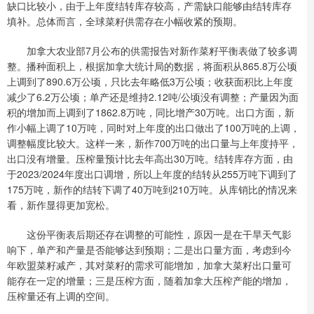
缺口比较小，由于上年度结转库存较高，产需缺口能够由结转库存
填补。总体而言，全球菜籽供需存在小幅收紧的预期。
加拿大农业部7月公布的供需报告对新作菜籽平衡表做了较多调
整。播种面积上，根据加拿大统计局的数据，将面积从865.8万公顷
上调到了890.6万公顷，只比去年略低3万公顷；收获面积比上年度
减少了6.2万公顷；单产还是维持2.12吨/公顷没有调整；产量因为面
积的增加而上调到了1862.8万吨，同比增产30万吨。出口方面，新
作小幅上调了10万吨，同时对上年度的出口做出了100万吨的上调，
调整幅度比较大。这样一来，新作700万吨的出口量与上年度持平，
出口没有增量。压榨量预计比去年高出30万吨。结转库存方面，由
于2023/2024年度出口调增，所以上年度的结转从255万吨下调到了
175万吨，新作的结转下调了40万吨到210万吨。从库销比的情况来
看，新作显得更加宽松。
这份平衡表后期还存在调整的可能性，原因一是在干旱天气影
响下，单产和产量是否能够达到预期；二是出口量方面，考虑到今
年欧盟菜籽减产，其对菜籽的需求可能增加，加拿大菜籽出口量可
能存在一定的增量；三是压榨方面，随着加拿大压榨产能的增加，
压榨量还有上调的空间。