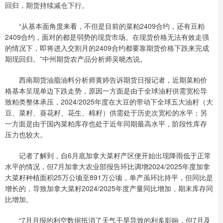
回归，期货持续减仓下行。
“从基本面角度来看，不但是目前的菜粕2409合约，还有豆粕
2409合约，面对的都是弱势的现货市场。在现货价格无法有效走强
的情况下，即将进入交割月的2409合约都要靠期货价格下跌来完成
期现回归。”中州期货农产品分析师吴晓杰说。
西南期货油脂油料分析师黄婷告诉期货日报记者，近期菜粕价
格基本呈现单边下跌走势，原因一方面是由于全球油籽供需宽松导
致粕类整体承压，2024/2025年度在大豆的带动下全球五大油籽（大
豆、菜籽、葵花籽、花生、棉籽）供需处于历史次宽松的水平；另
一方面是由于国内菜粕库存也处于近年同期最高水平，阶段性库存
压力也较大。
记者了解到，自6月底加拿大菜籽产区便开始出现降雨低于正常
水平的情况，但7月加拿大农业部报告环比调增2024/2025年度加拿
大菜籽种植面积25万公顷至891万公顷，单产虽环比持平，但同比是
增长的，导致加拿大菜籽2024/2025年度产量同比增加，期末库存同
比增加。
“7月月报的利空数据抵消了天气干旱导致的利多影响，但7月及