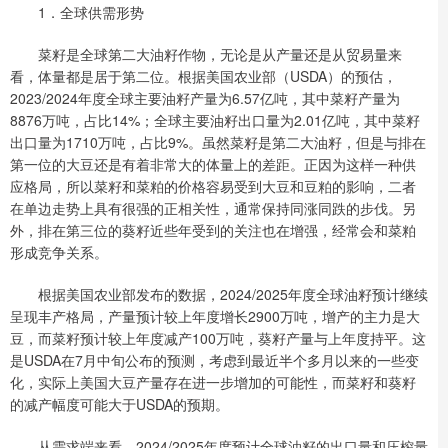
1．全球供需形势
菜籽是全球第二大油籽作物，无论是从产量还是从贸易量来
看，体量都是居于第二位。根据美国农业部（USDA）的预估，
2023/2024年度全球主要油籽产量为6.57亿吨，其中菜籽产量为
8876万吨，占比14%；全球主要油籽出口量为2.01亿吨，其中菜籽
出口量为1710万吨，占比9%。虽然菜籽是第二大油籽，但是与排在
第一位的大豆还是有着非常大的体量上的差距。正因为这样一种供
应格局，所以菜籽和菜粕的价格容易受到大豆和豆粕的影响，二者
在单边走势上具有很强的正相关性，通常保持同涨同跌的步伐。另
外，排在第三位的葵籽近些年受到的关注也在增强，经常会和菜粕
形成竞争关系。
根据美国农业部发布的数据，2024/2025年度全球油籽预计继续
呈现丰产格局，产量预计较上年度增长2900万吨，增产的主力是大
豆，而菜籽预计较上年度减产100万吨，葵籽产量与上年度持平。这
是USDA在7月中旬公布的预测，考虑到最近半个多月以来的一些变
化，实际上美国大豆产量存在进一步增加的可能性，而菜籽和葵籽
的减产幅度可能大于USDA的预期。
从需求端来看，2024/2025年度预计全球油籽的出口量和压榨量