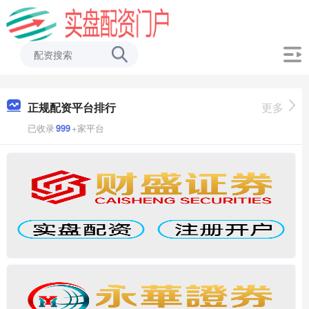
正规配资平台排行
更多
已收录
999
+家平台