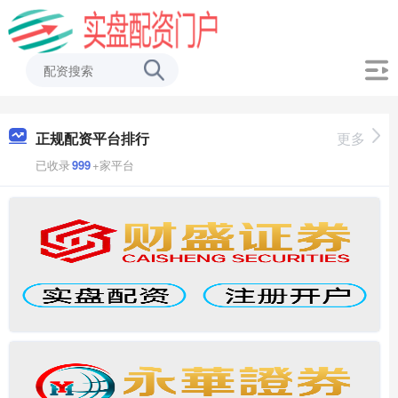
正规配资平台排行
更多
已收录
999
+家平台