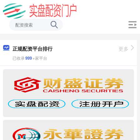
正规配资平台排行
更多
已收录
999
+家平台