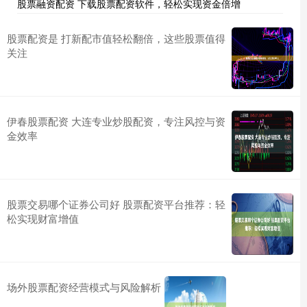
股票融资配资 下载股票配资软件，轻松实现资金倍增
股票配资是 打新配市值轻松翻倍，这些股票值得
关注
伊春股票配资 大连专业炒股配资，专注风控与资
金效率
股票交易哪个证券公司好 股票配资平台推荐：轻
松实现财富增值
场外股票配资经营模式与风险解析