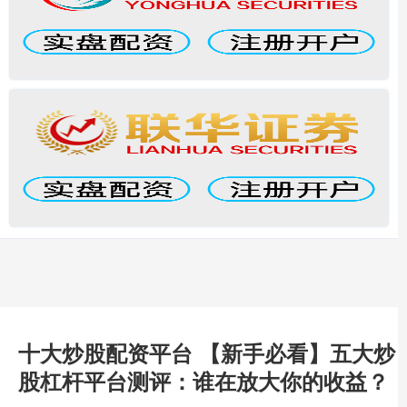
十大炒股配资平台 【新手必看】五大炒
股杠杆平台测评：谁在放大你的收益？