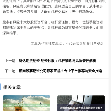
大的道路上，真正的“杠杆”不是平台提供的资金倍数，而是你的知识
储备、风险意识和情绪管理能力。选择适合自己的平台，从小额开
始实践，持续学习反思，方能在杠杆交易的世界中行稳致远。
股市有风险十大炒股配资平台，杠杆需谨慎。愿每一位新手投资者
都能找到属于自己的平衡点，让杠杆成为财富增长的加速器，而非
深渊推手。
文章为作者独立观点，不代表实盘配资门户观点
上一篇：
财达期货配资 配资炒股：杠杆策略与风险管控解析
下一篇：
湖南股票配资公司哪家正规？专业平台推荐与安全指南
相关文章