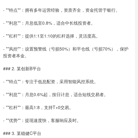
- **特点**：拥有多年运营经验，资质齐全，资金托管于银行。
- **利息**：月息低至0.8%，适合中长线投资者。
- **杠杆**：提供1:1至1:10的杠杆选择，灵活度高。
- **风控**：设置预警线（亏损50%）和平仓线（亏损70%），保护
投资者本金。
### 2. 某创新B平台
- **特点**：专注于低息配资，采用智能风控系统。
- **利息**：月息0.6%起，按日计息，适合短线交易者。
- **杠杆**：最高1:8，支持T+0交易。
- **优势**：提现速度快，客服响应及时。
### 3. 某稳健C平台