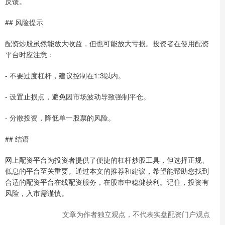
反馈。
## 风险提示
配资炒股虽然能放大收益，但也可能放大亏损。投资者在使用配资
平台时应注意：
- 不要过度杠杆，建议控制在1:3以内。
- 设置止损点，避免因市场波动导致强制平仓。
- 分散投资，降低单一股票的风险。
## 结语
网上配资平台为投资者提供了便捷的杠杆炒股工具，但选择正规、
低息的平台至关重要。通过本文的推荐和建议，希望能帮助您找到
合适的配资平台在线配资服务，在股市中稳健获利。记住，投资有
风险，入市需谨慎。
文章为作者独立观点，不代表实盘配资门户观点