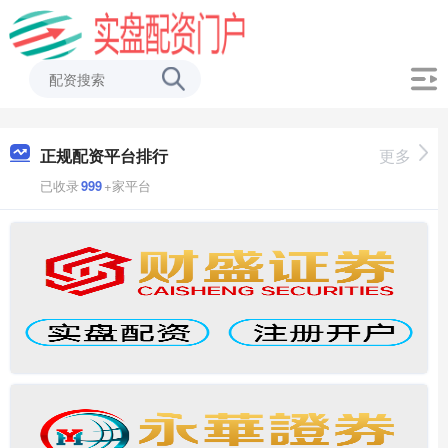
正规配资平台排行
更多
已收录
999
+家平台